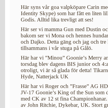
Här syns vår goa valpköpare Carin m
Identity Skype) som har fått en liten li
Godis. Alltid lika trevligt att ses!
Här ser vi mamma Gun med Dustin o
bakom ser vi Mona och hennes hundar
och Dajko. Detta gäng och jag och tre 
tillsammans i vår stuga på Gålö.
Här har vi ”Minou” Goonie’s Merry a
torsdag blev dagens BIS junior och 4:a 
otroligt, vi är så glada för detta! Tik
Hyde, Natterjack UK
Här har vi Roger och ”Frasse” AG
JV-17 Goonie’s King of the Sun som d
med CK av 12 st fina Championhanar
av John Ritchie, Dykebar, UK. Stort gr