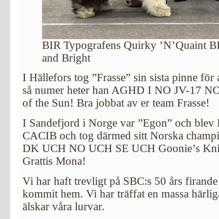
BIR Typografens Quirky ’N’Quaint B
and Bright
I Hällefors tog ”Frasse” sin sista pinne för at
så numer heter han AGHD I NO JV-17 
of the Sun! Bra jobbat av er team Frasse!
I Sandefjord i Norge var ”Egon” och blev
CACIB och tog därmed sitt Norska champi
DK UCH NO UCH SE UCH Goonie’s Knig
Grattis Mona!
Vi har haft trevligt på SBC:s 50 års firand
kommit hem. Vi har träffat en massa härli
älskar våra lurvar.