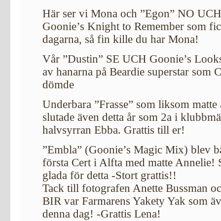
Här ser vi Mona och ”Egon” NO U
Goonie’s Knight to Remember som fic
dagarna, så fin kille du har Mona!
Vår ”Dustin” SE UCH Goonie’s Looks
av hanarna på Beardie superstar som 
dömde
Underbara ”Frasse” som liksom matte äl
slutade även detta år som 2a i klubbmä
halvsyrran Ebba. Grattis till er!
”Embla” (Goonie’s Magic Mix) blev bäst
första Cert i Alfta med matte Annelie! S
glada för detta -Stort grattis!!
Tack till fotografen Anette Bussman o
BIR var Farmarens Yakety Yak som ä
denna dag! -Grattis Lena!