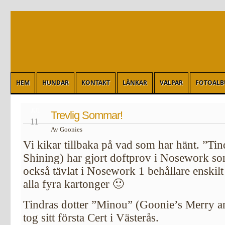
HEM
HUNDAR
KONTAKT
LÄNKAR
VALPAR
FOTOAL
JUL
Trevlig Sommar!
11
Av Goonies
Vi kikar tillbaka på vad som har hänt. ”T
Shining) har gjort doftprov i Nosework so
också tävlat i Nosework 1 behållare enskil
alla fyra kartonger 🙂
Tindras dotter ”Minou” (Goonie’s Merry a
tog sitt första Cert i Västerås.