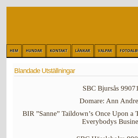
HEM
HUNDAR
KONTAKT
LÄNKAR
VALPAR
FOTOAL
Blandade Utställningar
SBC Bjursås 9907
Domare: Ann Andr
BIR ”Sanne” Taildown’s Once Upon a 
Everybodys Busine