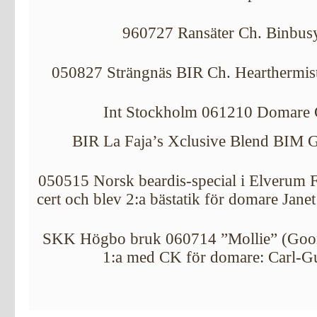
960727 Ransäter Ch. Binbusy
050827 Strängnäs BIR Ch. Hearthermis
Int Stockholm 061210 Domare 
BIR La Faja’s Xclusive Blend BIM G
050515 Norsk beardis-special i Elverum Fl
cert och blev 2:a bästatik för domare Jane
SKK Högbo bruk 060714 ”Mollie” (Gooni
1:a med CK för domare: Carl-Gu