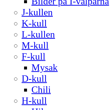
Bilder på I-valparna
J-kullen
K-kull
L-kullen
M-kull
F-kull
Mysak
D-kull
Chili
H-kull