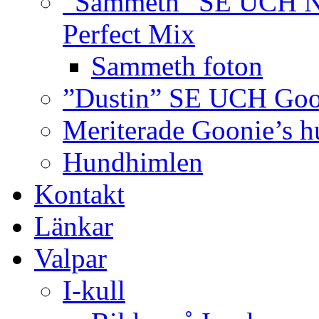
”Sammeth” SE UCH NO
Perfect Mix
Sammeth foton
”Dustin” SE UCH Goon
Meriterade Goonie’s h
Hundhimlen
Kontakt
Länkar
Valpar
I-kull