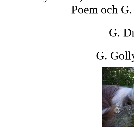
Poem och G. 
G. D
G. Goll