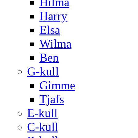
Hilma
Harry
Elsa
Wilma
Ben
G-kull
Gimme
Tjafs
E-kull
C-kull