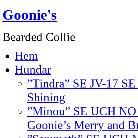
Goonie's
Bearded Collie
Hem
Hundar
”Tindra” SE JV-17 S
Shining
”Minou” SE UCH NO
Goonie’s Merry and Br