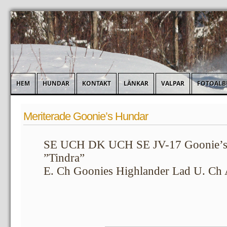
HEM
HUNDAR
KONTAKT
LÄNKAR
VALPAR
FOTOAL
Meriterade Goonie’s Hundar
SE UCH DK UCH SE JV-17 Goonie’s 
”Tindra”
E. Ch Goonies Highlander Lad U. Ch Al