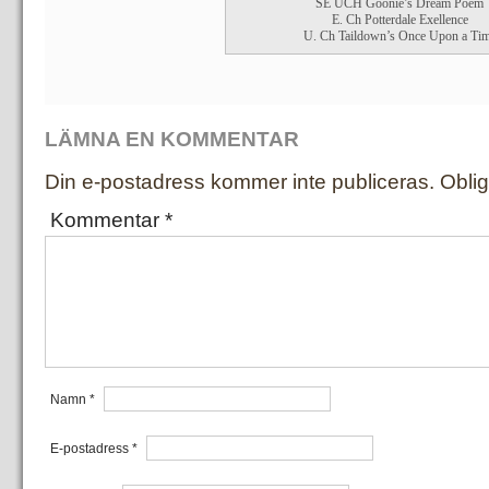
SE UCH Goonie’s Dream Poem
E. Ch Potterdale Exellence
U. Ch Taildown’s Once Upon a Ti
LÄMNA EN KOMMENTAR
Din e-postadress kommer inte publiceras.
Oblig
Kommentar
*
Namn
*
E-postadress
*