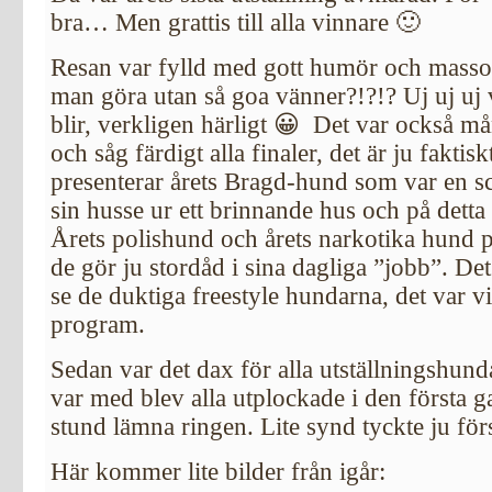
bra… Men grattis till alla vinnare 🙂
Resan var fylld med gott humör och massor 
man göra utan så goa vänner?!?!? Uj uj uj v
blir, verkligen härligt 😀 Det var också m
och såg färdigt alla finaler, det är ju faktis
presenterar årets Bragd-hund som var en sc
sin husse ur ett brinnande hus och på detta 
Årets polishund och årets narkotika hund 
de gör ju stordåd i sina dagliga ”jobb”. Det 
se de duktiga freestyle hundarna, det var v
program.
Sedan var det dax för alla utställningshun
var med blev alla utplockade i den första ga
stund lämna ringen. Lite synd tyckte ju förs
Här kommer lite bilder från igår: