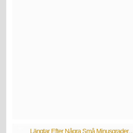
DEC
Längtar Efter Några Små Minusgrader