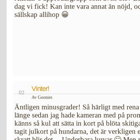
dag vi fick! Kan inte vara annat än nöjd, oc
sällskap allihop 😀
DEC
Vinter!
02
Av Goonies
Äntligen minusgrader! Så härligt med rena 
länge sedan jag hade kameran med på prom
känns så kul att sätta in kort på blöta skiti
tagit julkort på hundarna, det är verklige
skratt blir det… Underbara lurvar 🙂 Men n