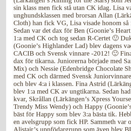
(Lärkängen’s Aiming for the Stars) som Jen
sin klass men fick stå utan CK idag. Lisa v
unghundsklassen med brorsan Allan (Lärk
Cloth) han fick VG, Lisa visade honom så f
Sedan var det dax för Ben (Goonie’s Heart
1:a med CK och tog sedan R-Certet 🙂 Duk
(Goonie’s Highlander Lad) blev dagens va
CACIB och Svensk vinnare -2012! 🙂 Fina
dax för tikarna. Juniorerna började med Sa
Mix) och Nessie (Edenbridge Chocolate S
med CK och därmed Svensk Juniorvinnare
och blev 4:a i klassen. Fina Astrid (Lärk
blev 1:a med CK av ungtikarna. Sedan had
kvar, Skrållan (Lärkängen’s Xpress Yours
Trendy Miss Wendy) och Happy (Goonie’s 
bäst för Happy som blev 3:a bästa tik. He
en avelsgrupp som fick HP. Sammeth var o
Alistair’s uppfödargrupp som även blev BI