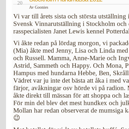
20
Av Goonies
Vi var till årets sista och största utställnin
Svensk Vinnarutställning i Stockholm och
rasspecialisten Janet Lewis kennel Potterda
Vi åkte redan på lördag morgon, vi packade i
(Mia) åkte med Jenny, Lisa och Linda med
och Russell. Mamma, Anne-Marie och Ing
Astrid, Sammeth och Happy. Och Mona, Pe
Hampus med hundarna Hebbe, Ben, Skrållan
Vädret var ju inte det bästa att åka i med v
färjor, avåkningar osv hörde vi på radion. 
åkte direkt till mässan för att shoppa och l
För min del blev det mest hundkex och julk
Mollan har redan observerat de mumsiga 
😉