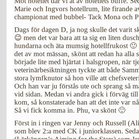
Mot hotellet där vi åt av hotellets buffé. 
Marie och Ingvors hotellrum, lite firande 
championat med bubbel- Tack Mona och P
Dags för dagen D, ja nog skulle det varit s
😉 men det var bara att ta sig en liten dusc
hundarna och äta mumsig hotellfrukost 🙂 a
det av mot mässan, skönt att redan ha alla 
började lite med hjärtat i halsgropen, när tje
veterinärbesiktningen tyckte att både Sa
stora lymfknutor så hon ville att chefsveter
Och han var ju förstås ute och sprang så 
vid sidan. Medan vi andra gick i förväg till 
kom, så konstaterade han att det inte var n
Så vi fick komma in. Phu, va skönt 🙂
Först in i ringen var Jenny och Russell (Al
som blev 2:a med CK i juniorklassen. Seda