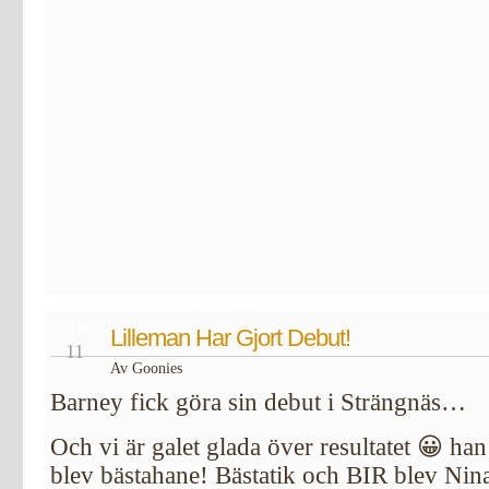
MAR
Lilleman Har Gjort Debut!
11
Av Goonies
Barney fick göra sin debut i Strängnäs…
Och vi är galet glada över resultatet 😀 h
blev bästahane! Bästatik och BIR blev Nina