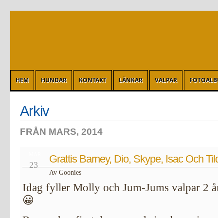
HEM
HUNDAR
KONTAKT
LÄNKAR
VALPAR
FOTOAL
Arkiv
FRÅN MARS, 2014
MAR
Grattis Barney, Dio, Skype, Isac Och Til
23
Av Goonies
Idag fyller Molly och Jum-Jums valpar 2 år! G
😀