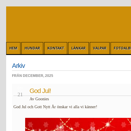
HEM
HUNDAR
KONTAKT
LÄNKAR
VALPAR
FOTOAL
Arkiv
FRÅN DECEMBER, 2025
DEC
God Jul!
21
Av Goonies
God Jul och Gott Nytt År önskar vi alla vi känner!