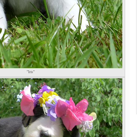
”Iris”