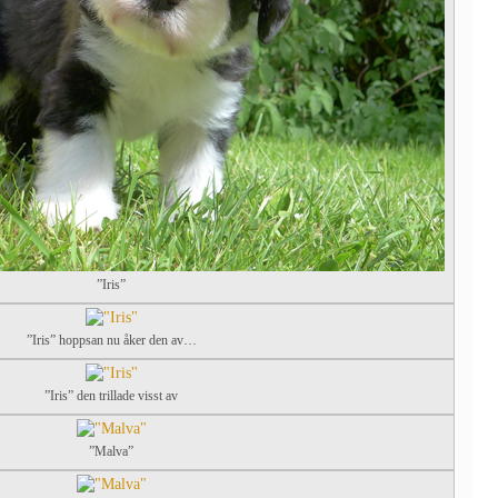
”Iris”
”Iris” hoppsan nu åker den av…
”Iris” den trillade visst av
”Malva”