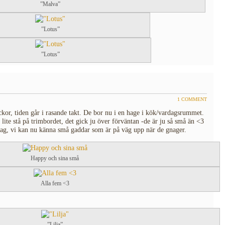
”Malva”
”Lotus”
”Lotus”
1 COMMENT
kor, tiden går i rasande takt. De bor nu i en hage i kök/vardagsrummet.
 lite stå på trimbordet, det gick ju över förväntan -de är ju så små än <3
 dag, vi kan nu känna små gaddar som är på väg upp när de gnager.
Happy och sina små
Alla fem <3
”Lilja”