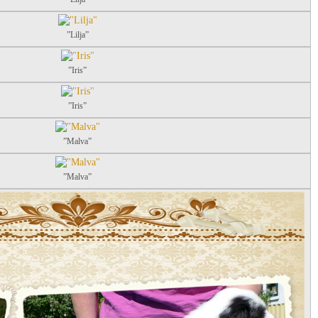
”Lilja”
”Iris”
”Iris”
”Malva”
”Malva”