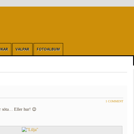
NKAR
VALPAR
FOTOALBUM
1 COMMENT
är söta… Eller hur! 😉