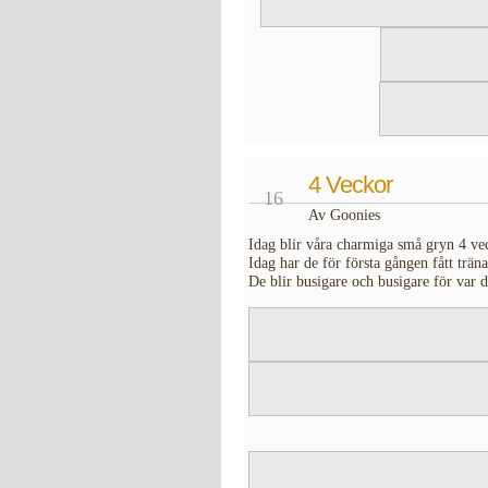
JUN
4 Veckor
16
Av Goonies
Idag blir våra charmiga små gryn 4 vec
Idag har de för första gången fått träna
De blir busigare och busigare för var