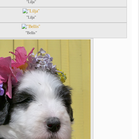
”Lilja”
”Lilja”
”Bellis”