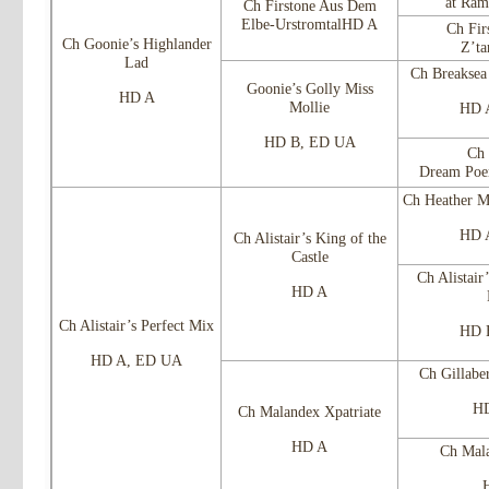
at Ra
Ch Firstone Aus Dem
Elbe-UrstromtalHD A
Ch Fir
Ch Goonie’s Highlander
Z’t
Lad
Ch Breakse
Goonie’s Golly Miss
HD A
Mollie
HD 
HD B, ED UA
Ch 
Dream Po
Ch Heather Mi
HD 
Ch Alistair’s King of the
Castle
Ch Alistair
HD A
Ch Alistair’s Perfect Mix
HD 
HD A, ED UA
Ch Gillab
HD
Ch Malandex Xpatriate
HD A
Ch Mala