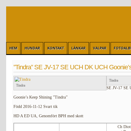
HEM
HUNDAR
KONTAKT
LÄNKAR
VALPAR
FOTOAL
”Tindra” SE JV-17 SE UCH DK UCH Goonie’s
Tindra
Tindra
SE JV-17 SE
Goonie’s Keep Shining ”Tindra”
Född 2016-11-12 Svart tik
HD A ED UA, Genomfört BPH med skott
Ch Diot