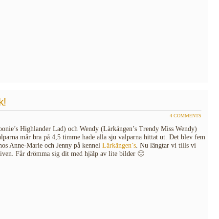
k!
4 COMMENTS
Goonie’s Highlander Lad) och Wendy (Lärkängen’s Trendy Miss Wendy)
rna mår bra på 4,5 timme hade alla sju valparna hittat ut. Det blev fem
a hos Anne-Marie och Jenny på kennel
Lärkängen’s
. Nu längtar vi tills vi
ven. Får drömma sig dit med hjälp av lite bilder 🙂