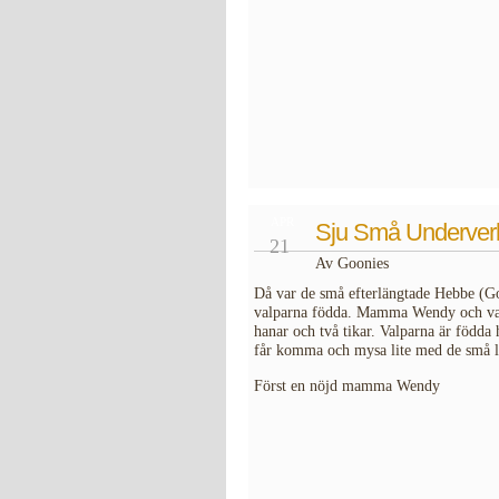
APR
Sju Små Underver
21
Av Goonies
Då var de små efterlängtade Hebbe (
valparna födda. Mamma Wendy och valpa
hanar och två tikar. Valparna är född
får komma och mysa lite med de små li
Först en nöjd mamma Wendy