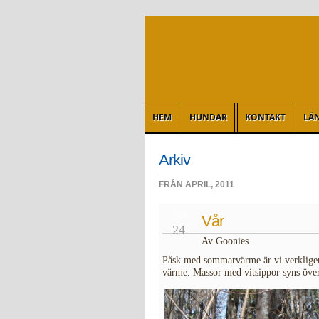
HEM
HUNDAR
KONTAKT
LÄ
Arkiv
FRÅN APRIL, 2011
APR
Vår
24
Av Goonies
Påsk med sommarvärme är vi verkligen 
värme. Massor med vitsippor syns övera