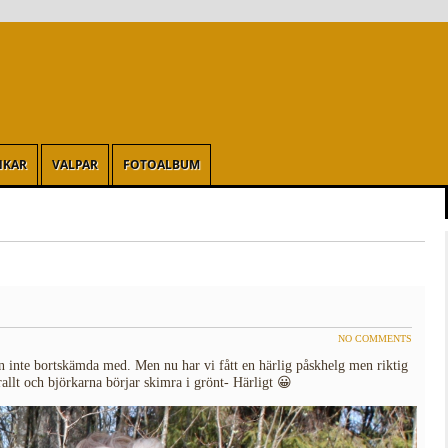
NKAR
VALPAR
FOTOALBUM
NO COMMENTS
inte bortskämda med. Men nu har vi fått en härlig påskhelg men riktig
llt och björkarna börjar skimra i grönt- Härligt 😀