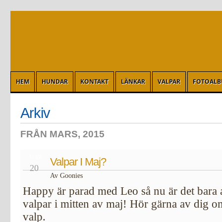
HEM
HUNDAR
KONTAKT
LÄNKAR
VALPAR
FOTOAL
Arkiv
FRÅN MARS, 2015
MAR
Valpar I Maj?
20
Av Goonies
Happy är parad med Leo så nu är det bara 
valpar i mitten av maj! Hör gärna av dig o
valp.