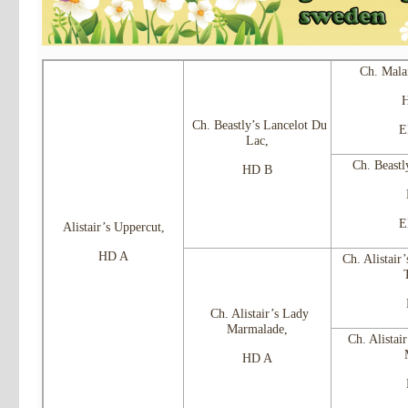
Ch. Mala
H
Ch. Beastly’s Lancelot Du
E
Lac,
Ch. Beastl
HD B
E
Alistair’s Uppercut,
HD A
Ch. Alistair
Ch. Alistair’s Lady
Marmalade,
Ch. Alistai
HD A