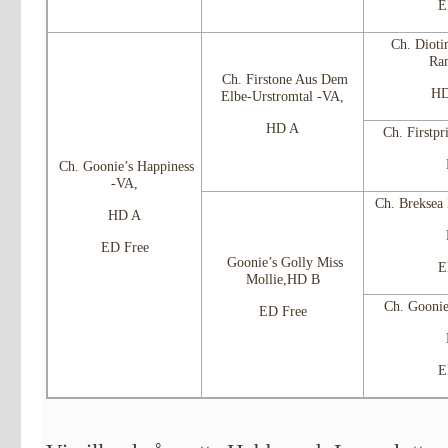
E
Ch. Dioti
Ra
Ch. Firstone Aus Dem
HD
Elbe-Urstromtal -VA,
HD A
Ch. Firstpr
Ch. Goonie’s Happiness
-VA,
Ch. Breksea
HD A
ED Free
Goonie’s Golly Miss
E
Mollie,HD B
Ch. Gooni
ED Free
E