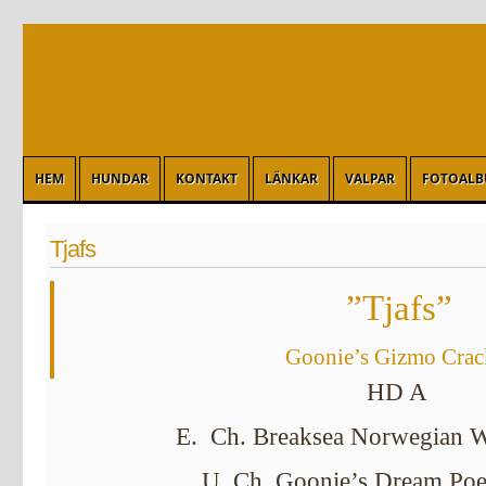
HEM
HUNDAR
KONTAKT
LÄNKAR
VALPAR
FOTOAL
Tjafs
”Tjafs”
Goonie’s Gizmo Crac
HD A
E. Ch.
Breaksea Norwegian 
U.
Ch. Goonie’s Dream P