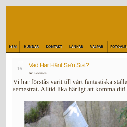
HEM
HUNDAR
KONTAKT
LÄNKAR
VALPAR
FOTOAL
SEP
Vad Har Hänt Se’n Sist?
16
Av Goonies
Vi har förstås varit till vårt fantastiska stä
semestrat. Alltid lika härligt att komma dit!