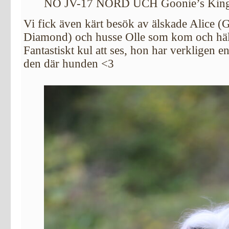
NO JV-17 NORD UCH Goonie’s King 
Vi fick även kärt besök av älskade Alice (
Diamond) och husse Olle som kom och häl
Fantastiskt kul att ses, hon har verkligen en 
den där hunden <3