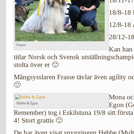
18/11-17
18/8-18 
12/8-18 
28/12-18
Frasse
Kan han n
titlar Norsk och Svensk utställningschampion
stolta över er 🙂
Mångsysslaren Frasse tävlar även agility och
🙂
Mona och
Hebbe & Egon
Egon (Go
Remember) tog i Eskilstuna 19/8 sitt först
4! Stort grattis 🙂
De har även visat snyggingen Hebbe (Mult