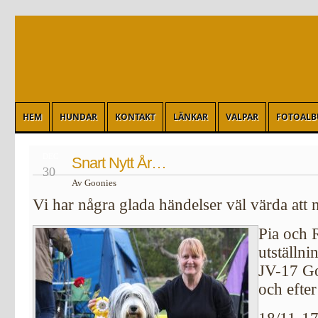
HEM
HUNDAR
KONTAKT
LÄNKAR
VALPAR
FOTOAL
DEC
Snart Nytt År…
30
Av Goonies
Vi har några glada händelser väl värda att
Pia och 
utställn
JV-17 Go
och efter